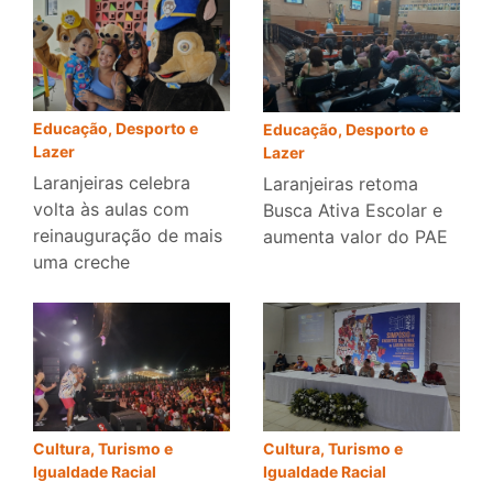
Educação, Desporto e
Educação, Desporto e
Lazer
Lazer
Laranjeiras celebra
Laranjeiras retoma
volta às aulas com
Busca Ativa Escolar e
reinauguração de mais
aumenta valor do PAE
uma creche
Cultura, Turismo e
Cultura, Turismo e
Igualdade Racial
Igualdade Racial