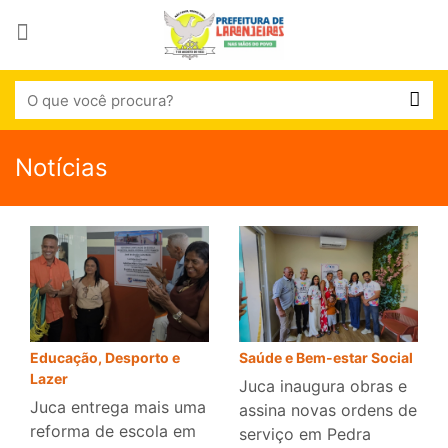
Notícias
Educação, Desporto e
Saúde e Bem-estar Social
Lazer
Juca inaugura obras e
Juca entrega mais uma
assina novas ordens de
reforma de escola em
serviço em Pedra