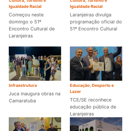
Cultura, Turismo e
Cultura, Turismo e
Igualdade Racial
Igualdade Racial
Laranjeiras divulga
Começou neste
programação oficial do
domingo o 51º
51º Encontro Cultural
Encontro Cultural de
Laranjeiras
Infraestrutura
Educação, Desporto e
Lazer
Juca inaugura obras na
TCE/SE reconhece
Camaratuba
educação pública de
Laranjeiras